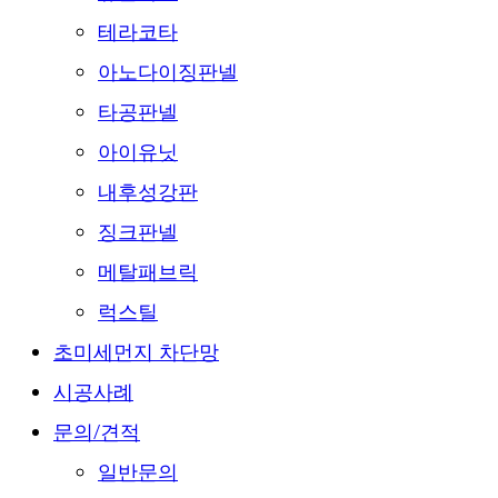
테라코타
아노다이징판넬
타공판넬
아이유닛
내후성강판
징크판넬
메탈패브릭
럭스틸
초미세먼지 차단망
시공사례
문의/견적
일반문의