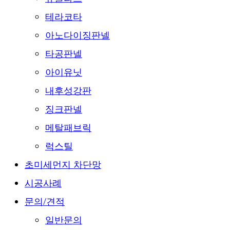
테라코타
아노다이징판넬
타공판넬
아이유닛
내후성강판
징크판넬
메탈패브릭
럭스틸
초미세먼지 차단망
시공사례
문의/견적
일반문의