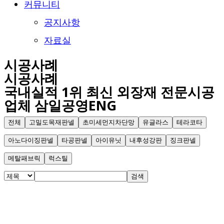
커뮤니티
공지사항
자료실
시공사례
시공사례
국내실적 1위 최신 외장재 전문시공
업체 삼일공영ENG
전체
고밀도목재판넬
초미세먼지차단망
유글라스
테라코타
아노다이징판넬
타공판넬
아이유닛
내후성강판
징크판넬
메탈패브릭
럭스틸
검색