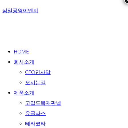
Skip
삼일공영이엔지
to
content
HOME
회사소개
CEO인사말
오시는길
제품소개
고밀도목재판넬
유글라스
테라코타