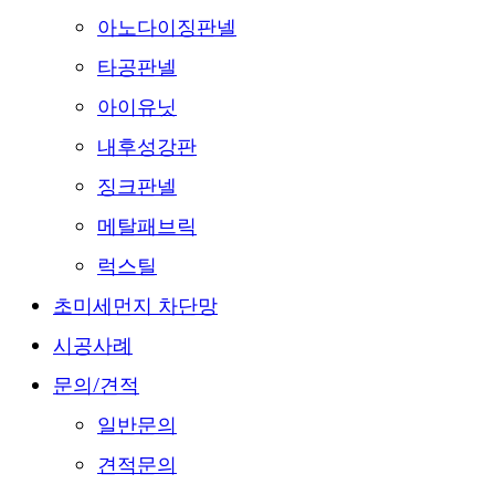
아노다이징판넬
타공판넬
아이유닛
내후성강판
징크판넬
메탈패브릭
럭스틸
초미세먼지 차단망
시공사례
문의/견적
일반문의
견적문의