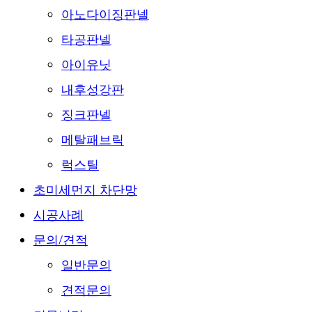
아노다이징판넬
타공판넬
아이유닛
내후성강판
징크판넬
메탈패브릭
럭스틸
초미세먼지 차단망
시공사례
문의/견적
일반문의
견적문의